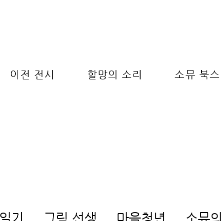
이전 전시
할망의 소리
소뮤 북스
할망의 소리
 일기
그림 선생
마을청년
소뮤의