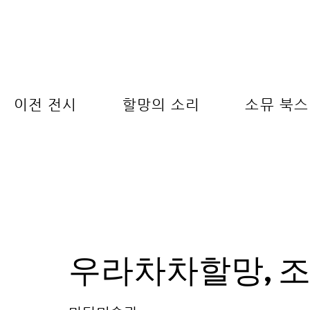
이전 전시
할망의 소리
소뮤 북스
우라차차할망, 