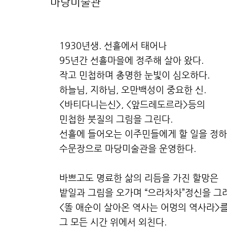
마당미술관
1930년생. 선흘에서 태어나
95년간 선흘마을에 정주해 살아 왔다.
작고 민첩하며 총명한 눈빛이 심오하다.
하늘님, 지하님, 오만백성이 중요한 신.
<바티다니는신>, <앞드레도르라>등의
민첩한 붓질의 그림을 그린다.
선흘에 들어오는 이주민들에게 할 일을 정하
수문장으로 마당미술관을 운영한다.
바쁘고도 명료한 삶의 리듬을 가진 할망은
밭일과 그림을 오가며 “으라차차”정신을 그
<똘 애순이 살아온 역사는 어멍의 역사라>를
그 모든 시간 위에서 외친다.