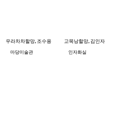
우라차차할망, 조수용
고목낭할망, 김인자
마당미술관
인자화실