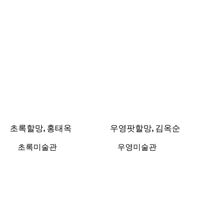
초록할망, 홍태옥
우영팟할망, 김옥순
초록미술관
우영미술관