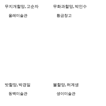
무지개할망, 고순자
무화과할망, 박인수
올레미술관
황금창고
밧할망, 박경일
불할망, 허계생
동백미술관
생이미술관