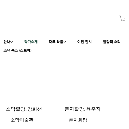
안내
작가소개
대표 작품
이전 전시
할망의 소리
소뮤 북스 (스토어)
소막할망, 강희선
춘자할망, 윤춘자
소막미술관
춘자회랑