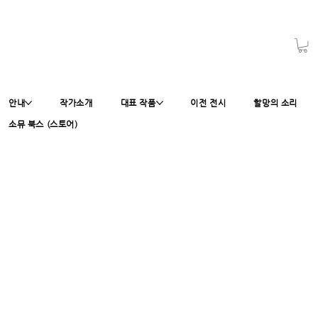
안내
작가소개
대표 작품
이전 전시
할망의 소리
소뮤 북스 (스토어)
소셜 뮤지엄, 할망의 소리, 선
흘 할머니