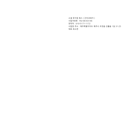
소셜 뮤지엄 북스 ( ​간이과세자 )
사업자번호 792-06-03146
연락처 : 010-5171-1172
사업장 주소 : 제주특별자치도 제주시 조천읍 선흘동 1길 31-25
대표 최소연