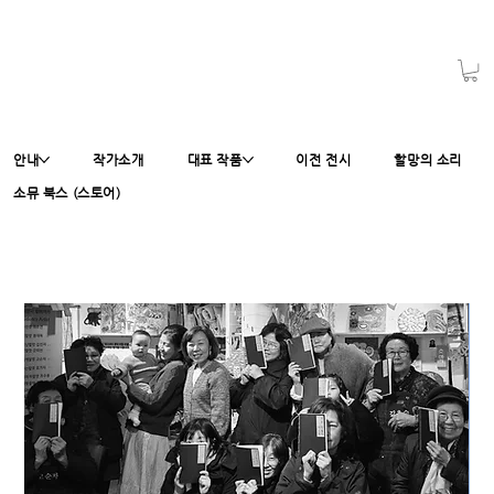
안내
작가소개
대표 작품
이전 전시
할망의 소리
소뮤 북스 (스토어)