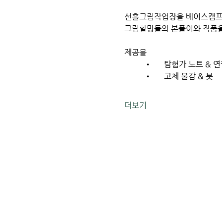
선흘그림작업장을 베이스캠프 
그림할망들의 본풀이와 작품을 
제공물
	•	탐험가 노트 & 
	•	고체 물감 & 붓
더보기