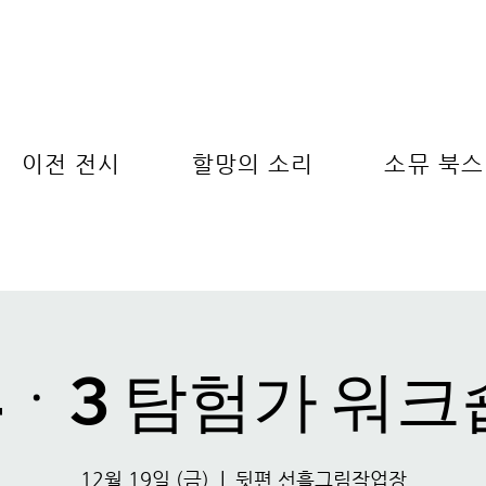
이전 전시
할망의 소리
소뮤 북스
4ㆍ3 탐험가 워크
12월 19일 (금)
  |  
뒷편 선흘그림작업장