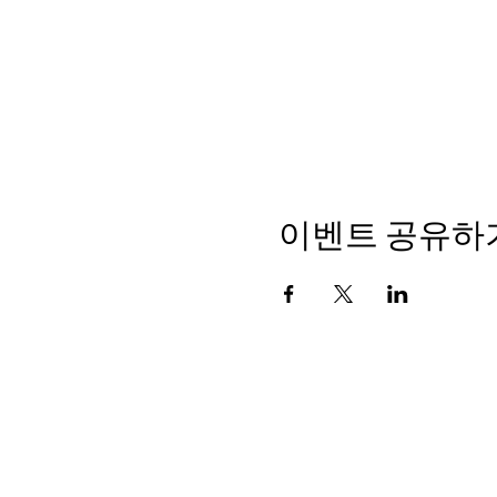
이벤트 공유하
소셜 뮤지엄, 할망의 소리, 선흘
할머니