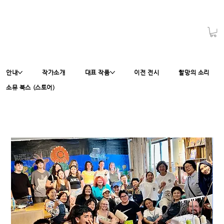
안내
작가소개
대표 작품
이전 전시
할망의 소리
소뮤 북스 (스토어)