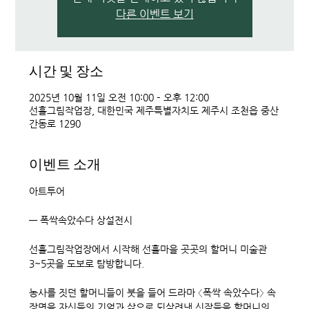
다른 이벤트 보기
시간 및 장소
2025년 10월 11일 오전 10:00 – 오후 12:00
선흘그림작업장, 대한민국 제주특별자치도 제주시 조천읍 중산
간동로 1290
이벤트 소개
아트투어 
― 폭싹속았수다 상설전시
선흘그림작업장에서 시작해 선흘마을 곳곳의 할머니 미술관 
3~5곳을 도보로 탐방합니다.
농사를 짓던 할머니들이 붓을 들어 드라마 〈폭싹 속았수다〉 속 
장면을 자신들의 기억과 삶으로 되살려낸 신작들을 할머니의 