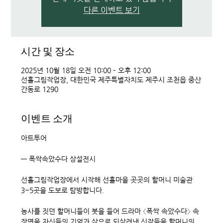
다른 이벤트 보기
시간 및 장소
2025년 10월 18일 오전 10:00 – 오후 12:00
선흘그림작업장, 대한민국 제주특별자치도 제주시 조천읍 중산
간동로 1290
이벤트 소개
아트투어 
― 폭싹속았수다 상설전시
선흘그림작업장에서 시작해 선흘마을 곳곳의 할머니 미술관 
3~5곳을 도보로 탐방합니다.
농사를 짓던 할머니들이 붓을 들어 드라마 〈폭싹 속았수다〉 속 
장면을 자신들의 기억과 삶으로 되살려낸 신작들을 할머니의 