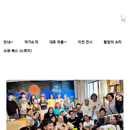
안내
작가소개
대표 작품
이전 전시
할망의 소리
소뮤 북스 (스토어)