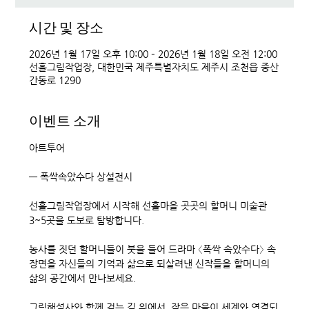
시간 및 장소
2026년 1월 17일 오후 10:00 – 2026년 1월 18일 오전 12:00
선흘그림작업장, 대한민국 제주특별자치도 제주시 조천읍 중산
간동로 1290
이벤트 소개
아트투어 
― 폭싹속았수다 상설전시
선흘그림작업장에서 시작해 선흘마을 곳곳의 할머니 미술관 
3~5곳을 도보로 탐방합니다.
농사를 짓던 할머니들이 붓을 들어 드라마 〈폭싹 속았수다〉 속 
장면을 자신들의 기억과 삶으로 되살려낸 신작들을 할머니의 
삶의 공간에서 만나보세요.
그림해설사와 함께 걷는 길 위에서, 작은 마을이 세계와 연결되