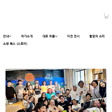
안내
작가소개
대표 작품
이전 전시
할망의 소리
소뮤 북스 (스토어)