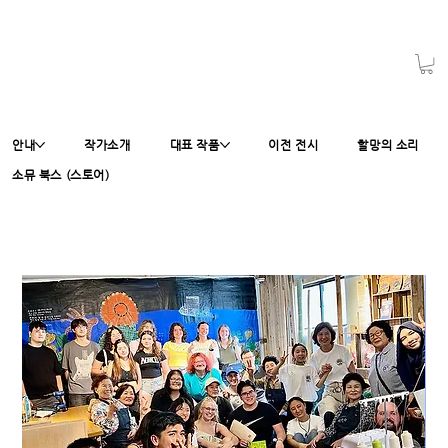
안내
작가소개
대표 작품
이전 전시
할망의 소리
소뮤 북스 (스토어)