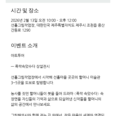
시간 및 장소
2026년 2월 13일 오전 10:00 – 오후 12:00
선흘그림작업장, 대한민국 제주특별자치도 제주시 조천읍 중산
간동로 1290
이벤트 소개
아트투어 
― 폭싹속았수다 상설전시
선흘그림작업장에서 시작해 선흘마을 곳곳의 할머니 미술관 
3~5곳을 도보로 탐방합니다.
농사를 짓던 할머니들이 붓을 들어 드라마 〈폭싹 속았수다〉 속 
장면을 자신들의 기억과 삶으로 되살려낸 신작들을 할머니의 
삶의 공간에서 만나보세요.
그림해설사와 함께 걷는 길 위에서, 작은 마을이 세계와 연결되