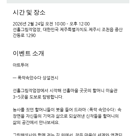
시간 및 장소
2026년 2월 24일 오전 10:00 – 오후 12:00
선흘그림작업장, 대한민국 제주특별자치도 제주시 조천읍 중산
간동로 1290
이벤트 소개
아트투어 
― 폭싹속았수다 상설전시
선흘그림작업장에서 시작해 선흘마을 곳곳의 할머니 미술관 
3~5곳을 도보로 탐방합니다.
농사를 짓던 할머니들이 붓을 들어 드라마 〈폭싹 속았수다〉 속 
장면을 자신들의 기억과 삶으로 되살려낸 신작들을 할머니의 
삶의 공간에서 만나보세요.
그림해설사와 함께 걷는 길 위에서, 작은 마을이 세계와 연결되