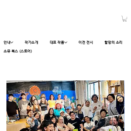
안내
작가소개
대표 작품
이전 전시
할망의 소리
소뮤 북스 (스토어)