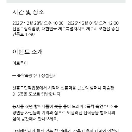
시간 및 장소
2026년 2월 28일 오후 10:00 – 2026년 3월 01일 오전 12:00
선흘그림작업장, 대한민국 제주특별자치도 제주시 조천읍 중산
간동로 1290
이벤트 소개
아트투어 
― 폭싹속았수다 상설전시
선흘그림작업장에서 시작해 선흘마을 곳곳의 할머니 미술관 
3~5곳을 도보로 탐방합니다.
농사를 짓던 할머니들이 붓을 들어 드라마 〈폭싹 속았수다〉 속 
장면을 자신들의 기억과 삶으로 되살려낸 신작들을 할머니의 
삶의 공간에서 만나보세요.
그림해설사와 함께 걷는 길 위에서, 작은 마을이 세계와 연결되