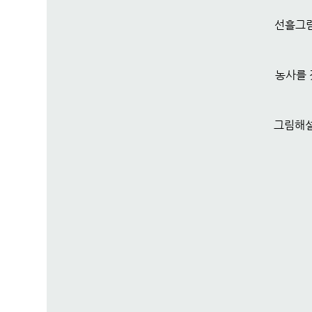
선흘그림
농사를 
그림해설