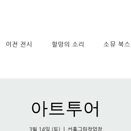
이전 전시
할망의 소리
소뮤 북스
아트투어
3월 14일 (토)
  |  
선흘그림작업장