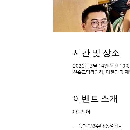
시간 및 장소
2026년 3월 14일 오전 10:00
선흘그림작업장, 대한민국 제
이벤트 소개
아트투어 
― 폭싹속았수다 상설전시