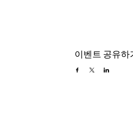
이벤트 공유하
소셜 뮤지엄, 할망의 소리, 선흘
할머니