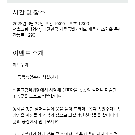
시간 및 장소
2026년 3월 22일 오전 10:00 – 오후 12:00
선흘그림작업장, 대한민국 제주특별자치도 제주시 조천읍 중산
간동로 1290
이벤트 소개
아트투어 
― 폭싹속았수다 상설전시
선흘그림작업장에서 시작해 선흘마을 곳곳의 할머니 미술관 
3~5곳을 도보로 탐방합니다.
농사를 짓던 할머니들이 붓을 들어 드라마 〈폭싹 속았수다〉 속 
장면을 자신들의 기억과 삶으로 되살려낸 신작들을 할머니의 
삶의 공간에서 만나보세요.
그림해설사와 함께 걷는 길 위에서, 작은 마을이 세계와 연결되