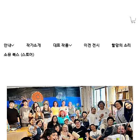
안내
작가소개
대표 작품
이전 전시
할망의 소리
소뮤 북스 (스토어)