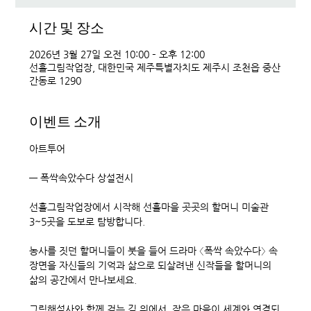
시간 및 장소
2026년 3월 27일 오전 10:00 – 오후 12:00
선흘그림작업장, 대한민국 제주특별자치도 제주시 조천읍 중산
간동로 1290
이벤트 소개
아트투어 
― 폭싹속았수다 상설전시
선흘그림작업장에서 시작해 선흘마을 곳곳의 할머니 미술관 
3~5곳을 도보로 탐방합니다.
농사를 짓던 할머니들이 붓을 들어 드라마 〈폭싹 속았수다〉 속 
장면을 자신들의 기억과 삶으로 되살려낸 신작들을 할머니의 
삶의 공간에서 만나보세요.
그림해설사와 함께 걷는 길 위에서, 작은 마을이 세계와 연결되