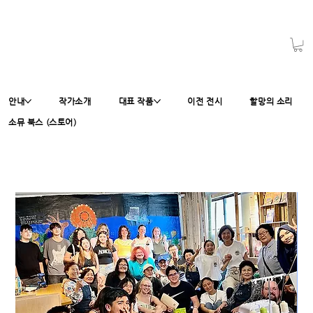
안내
작가소개
대표 작품
이전 전시
할망의 소리
소뮤 북스 (스토어)