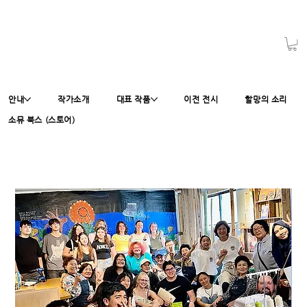
안내
작가소개
대표 작품
이전 전시
할망의 소리
소뮤 북스 (스토어)