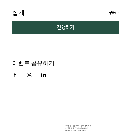
합계
₩0
진행하기
이벤트 공유하기
소셜 뮤지엄, 할망의 소리, 선
흘 할머니
소셜 뮤지엄 북스 ( ​간이과세자 )
사업자번호 792-06-03146
연락처 : 010-5171-1172