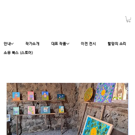
안내
작가소개
대표 작품
이전 전시
할망의 소리
소뮤 북스 (스토어)