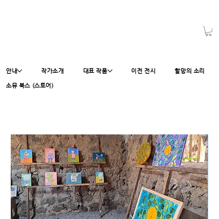
안내
작가소개
대표 작품
이전 전시
할망의 소리
소뮤 북스 (스토어)