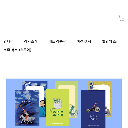
안내
작가소개
대표 작품
이전 전시
할망의 소리
소뮤 북스 (스토어)