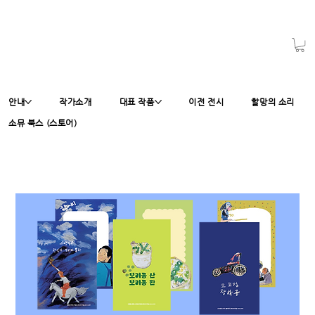
안내
작가소개
대표 작품
이전 전시
할망의 소리
소뮤 북스 (스토어)