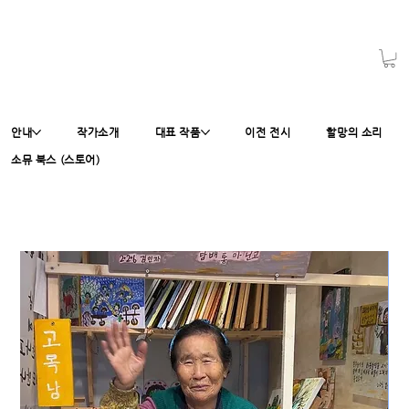
안내
작가소개
대표 작품
이전 전시
할망의 소리
소뮤 북스 (스토어)