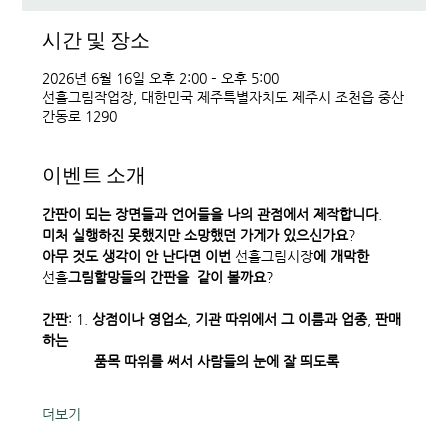
시간 및 장소
2026년 6월 16일 오후 2:00 – 오후 5:00
선흘그림작업장, 대한민국 제주특별자치도 제주시 조천읍 중산
간동로 1290
이벤트 소개
간판이
되는
장면들과
언어들을
나의
관점에서
제작합니다
. 
미처
실행하진
못했지만
소망했던
가게가
있으신가요
? 
아무
것도
생각이
안
난다면
이번
 선흘그림시장
에
개막한
선흘
그림할망들의
간판을
같이
볼까요
? 
간판
: 1. 
상점이나
영업소
, 
기관
따위에서
그
이름과
업종
, 
판매
하는
             품목
따위를
써서
사람들의
눈에
잘
띄도록
더보기