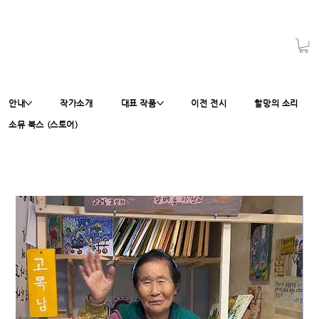
안내
작가소개
대표 작품
이전 전시
할망의 소리
소뮤 북스 (스토어)