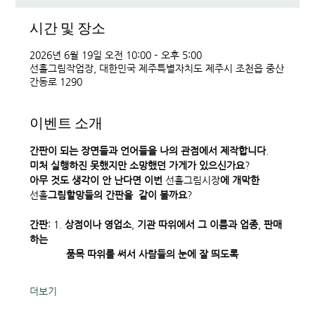
시간 및 장소
2026년 6월 19일 오전 10:00 – 오후 5:00
선흘그림작업장, 대한민국 제주특별자치도 제주시 조천읍 중산
간동로 1290
이벤트 소개
간판이
되는
장면들과
언어들을
나의
관점에서
제작합니다
. 
미처
실행하진
못했지만
소망했던
가게가
있으신가요
? 
아무
것도
생각이
안
난다면
이번
 선흘그림시장
에
개막한
선흘
그림할망들의
간판을
같이
볼까요
? 
간판
: 1. 
상점이나
영업소
, 
기관
따위에서
그
이름과
업종
, 
판매
하는
             품목
따위를
써서
사람들의
눈에
잘
띄도록
더보기