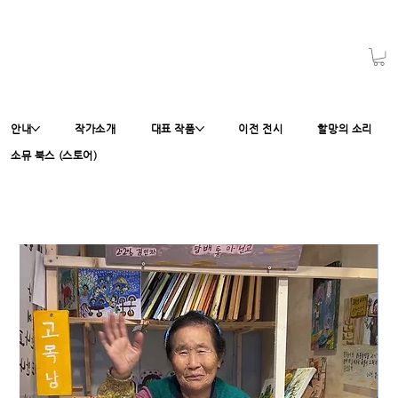
안내
작가소개
대표 작품
이전 전시
할망의 소리
소뮤 북스 (스토어)