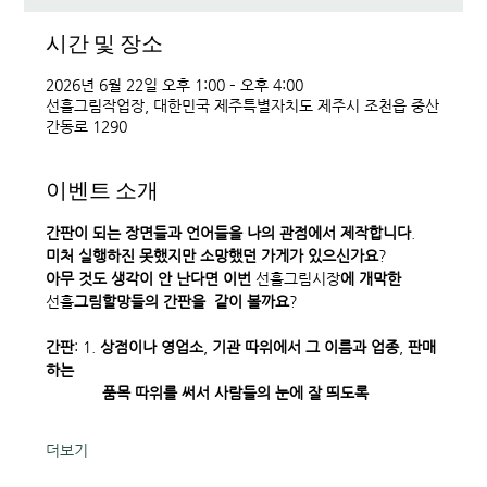
시간 및 장소
2026년 6월 22일 오후 1:00 – 오후 4:00
선흘그림작업장, 대한민국 제주특별자치도 제주시 조천읍 중산
간동로 1290
이벤트 소개
간판이
되는
장면들과
언어들을
나의
관점에서
제작합니다
. 
미처
실행하진
못했지만
소망했던
가게가
있으신가요
? 
아무
것도
생각이
안
난다면
이번
 선흘그림시장
에
개막한
선흘
그림할망들의
간판을
같이
볼까요
? 
간판
: 1. 
상점이나
영업소
, 
기관
따위에서
그
이름과
업종
, 
판매
하는
             품목
따위를
써서
사람들의
눈에
잘
띄도록
더보기