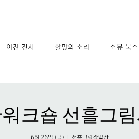
이전 전시
할망의 소리
소뮤 북스
워크숍 선흘그림
6월 26일 (금)
  |  
선흘그림작업장