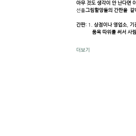
아무
것도
생각이
안
난다면
선흘
그림할망들의
간판을
같
간판
: 1. 
상점이나
영업소
, 
기
             품목
따위를
써서
사
더보기