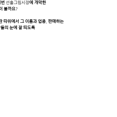
이번
 선흘그림시장
에
개막한
이
볼까요
? 
관
따위에서
그
이름과
업종
, 
판매하는
람들의
눈에
잘
띄도록