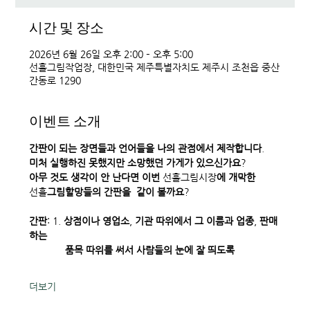
시간 및 장소
2026년 6월 26일 오후 2:00 – 오후 5:00
선흘그림작업장, 대한민국 제주특별자치도 제주시 조천읍 중산
간동로 1290
이벤트 소개
간판이
되는
장면들과
언어들을
나의
관점에서
제작합니다
. 
미처
실행하진
못했지만
소망했던
가게가
있으신가요
? 
아무
것도
생각이
안
난다면
이번
 선흘그림시장
에
개막한
선흘
그림할망들의
간판을
같이
볼까요
? 
간판
: 1. 
상점이나
영업소
, 
기관
따위에서
그
이름과
업종
, 
판매
하는
             품목
따위를
써서
사람들의
눈에
잘
띄도록
더보기