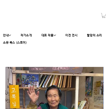
안내
작가소개
대표 작품
이전 전시
할망의 소리
소뮤 북스 (스토어)