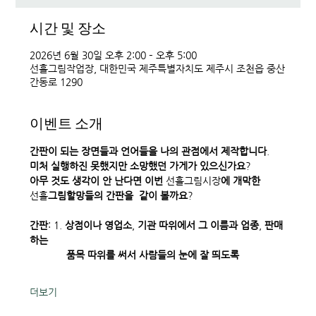
시간 및 장소
2026년 6월 30일 오후 2:00 – 오후 5:00
선흘그림작업장, 대한민국 제주특별자치도 제주시 조천읍 중산
간동로 1290
이벤트 소개
간판이
되는
장면들과
언어들을
나의
관점에서
제작합니다
. 
미처
실행하진
못했지만
소망했던
가게가
있으신가요
? 
아무
것도
생각이
안
난다면
이번
 선흘그림시장
에
개막한
선흘
그림할망들의
간판을
같이
볼까요
? 
간판
: 1. 
상점이나
영업소
, 
기관
따위에서
그
이름과
업종
, 
판매
하는
             품목
따위를
써서
사람들의
눈에
잘
띄도록
더보기