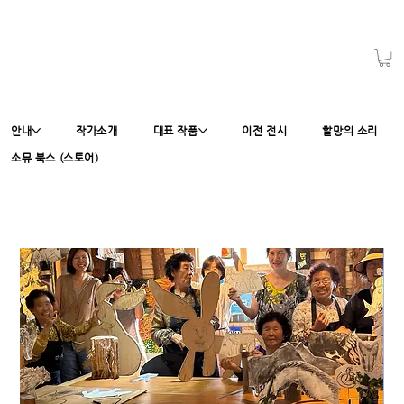
안내
작가소개
대표 작품
이전 전시
할망의 소리
소뮤 북스 (스토어)