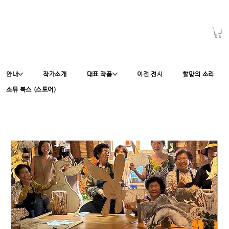
안내
작가소개
대표 작품
이전 전시
할망의 소리
소뮤 북스 (스토어)