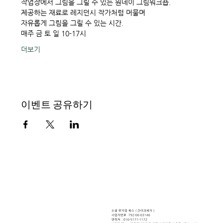
작업장에서 그림을 그릴 수 있는 원데이 그림워크숍.  
제공하는 재료로 레지던시 작가처럼 머물며  
자유롭게 그림을 그릴 수 있는 시간.  
매주 금 토 일 10-17시 
더보기
이벤트 공유하기
소셜 뮤지엄, 할망의 소리, 선
흘 할머니
소셜 뮤지엄 북스 ( ​간이과세자 )
사업자번호 792-06-03146
연락처 : 010-5171-1172