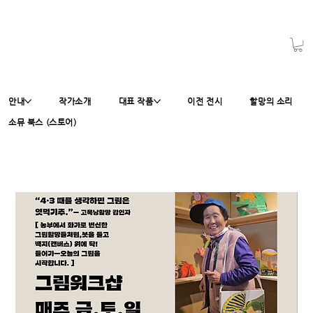
안내
작가소개
대표 작품
이전 전시
할망의 소리
소뮤 북스 (스토어)