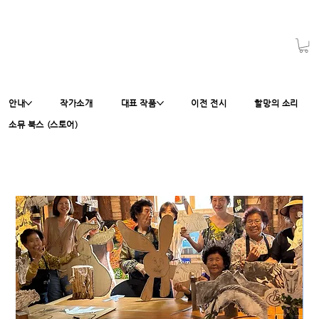
안내
작가소개
대표 작품
이전 전시
할망의 소리
소뮤 북스 (스토어)