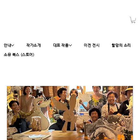
안내
작가소개
대표 작품
이전 전시
할망의 소리
소뮤 북스 (스토어)