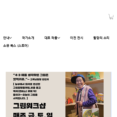
안내
작가소개
대표 작품
이전 전시
할망의 소리
소뮤 북스 (스토어)