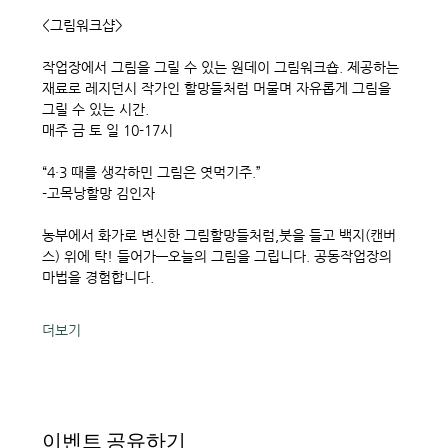
<그림워크샵> 
작업장에서 그림을 그릴 수 있는 원데이 그림워크숍. 제공하는 
재료로 레지던시 작가인 할망들처럼 머물며 자유롭게 그림을 
그릴 수 있는 시간. 
매주 금 토 일 10-17시
“4·3 때를 생각하민 그림은 엿먹기주.”
-고목낭할망 김인자
농부에서 화가로 변신한 그림할망들처럼,붓을 들고 백지(캔버
스) 위에 탁! 들어가—오늘의 그림을 그립니다. 공동작업장의 
마법을 경험합니다. 
더보기
이벤트 공유하기