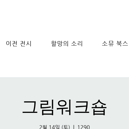
이전 전시
할망의 소리
소뮤 북스
그림워크숍
2월 14일 (토)
  |  
1290