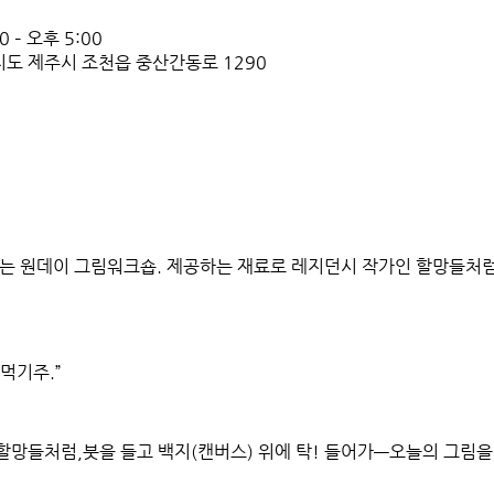
 – 오후 5:00
치도 제주시 조천읍 중산간동로 1290
있는 원데이 그림워크숍. 제공하는 재료로 레지던시 작가인 할망들처럼
엿먹기주.”
할망들처럼,붓을 들고 백지(캔버스) 위에 탁! 들어가—오늘의 그림을