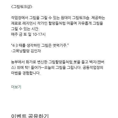
<그림워크샵> 
작업장에서 그림을 그릴 수 있는 원데이 그림워크숍. 제공하는 
재료로 레지던시 작가인 할망들처럼 머물며 자유롭게 그림을 
그릴 수 있는 시간. 
매주 금 토 일 10-17시
“4·3 때를 생각하민 그림은 엿먹기주.”
-고목낭할망 김인자
농부에서 화가로 변신한 그림할망들처럼,붓을 들고 백지(캔버
스) 위에 탁! 들어가—오늘의 그림을 그립니다. 공동작업장의 
마법을 경험합니다. 
더보기
이벤트 공유하기