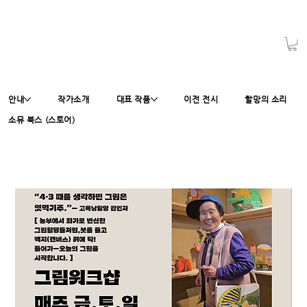
안내
작가소개
대표 작품
이전 전시
할망의 소리
소뮤 북스 (스토어)