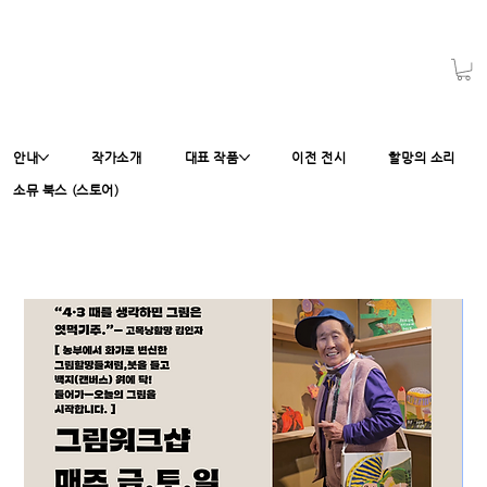
안내
작가소개
대표 작품
이전 전시
할망의 소리
소뮤 북스 (스토어)