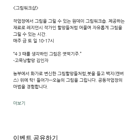
<그림워크샵> 
작업장에서 그림을 그릴 수 있는 원데이 그림워크숍. 제공하는 
재료로 레지던시 작가인 할망들처럼 머물며 자유롭게 그림을 
그릴 수 있는 시간. 
매주 금 토 일 10-17시
“4·3 때를 생각하민 그림은 엿먹기주.”
-고목낭할망 김인자
농부에서 화가로 변신한 그림할망들처럼,붓을 들고 백지(캔버
스) 위에 탁! 들어가—오늘의 그림을 그립니다. 공동작업장의 
마법을 경험합니다. 
더보기
이벤트 공유하기