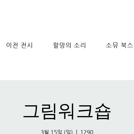
이전 전시
할망의 소리
소뮤 북스
그림워크숍
3월 15일 (일)
  |  
1290