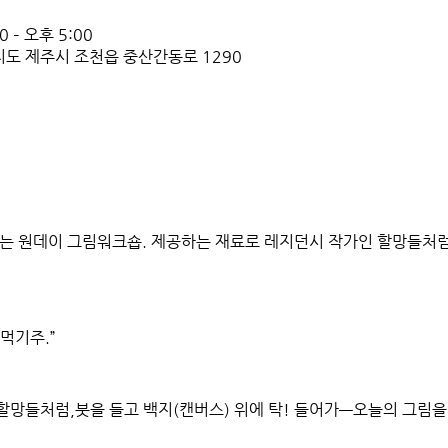
 – 오후 5:00
치도 제주시 조천읍 중산간동로 1290
있는 원데이 그림워크숍. 제공하는 재료로 레지던시 작가인 할망들처럼
엿먹기주.”
할망들처럼,붓을 들고 백지(캔버스) 위에 탁! 들어가—오늘의 그림을