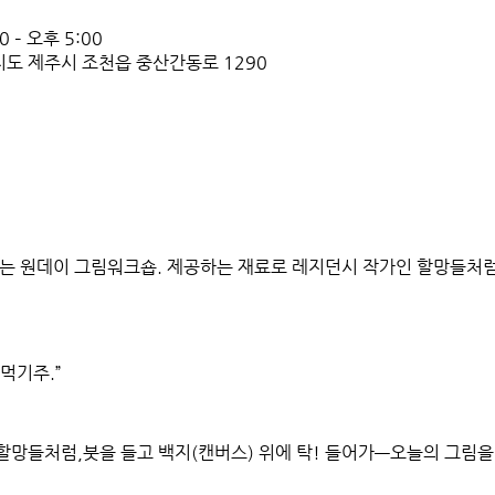
 – 오후 5:00
치도 제주시 조천읍 중산간동로 1290
있는 원데이 그림워크숍. 제공하는 재료로 레지던시 작가인 할망들처럼
엿먹기주.”
할망들처럼,붓을 들고 백지(캔버스) 위에 탁! 들어가—오늘의 그림을