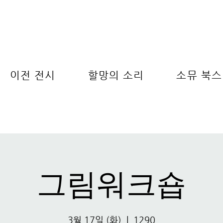
이전 전시
할망의 소리
소뮤 북스
그림워크숍
3월 17일 (화)
  |  
1290