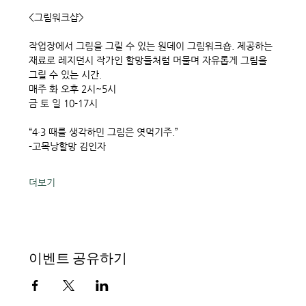
<그림워크샵> 
작업장에서 그림을 그릴 수 있는 원데이 그림워크숍. 제공하는 
재료로 레지던시 작가인 할망들처럼 머물며 자유롭게 그림을 
그릴 수 있는 시간. 
매주 화 오후 2시~5시
금 토 일 10-17시
“4·3 때를 생각하민 그림은 엿먹기주.”
-고목낭할망 김인자
더보기
이벤트 공유하기