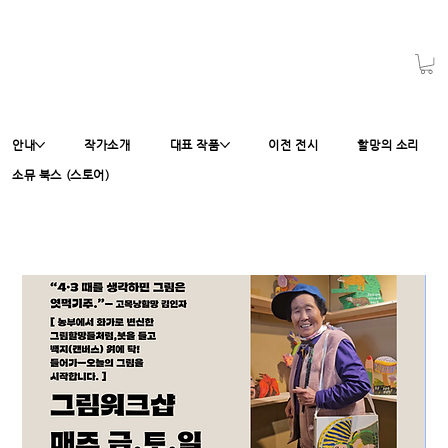
안내
작가소개
대표 작품
이전 전시
할망의 소리
소뮤 북스 (스토어)