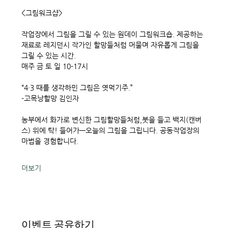
<그림워크샵> 
작업장에서 그림을 그릴 수 있는 원데이 그림워크숍. 제공하는 
재료로 레지던시 작가인 할망들처럼 머물며 자유롭게 그림을 
그릴 수 있는 시간. 
매주 금 토 일 10-17시
“4·3 때를 생각하민 그림은 엿먹기주.”
-고목낭할망 김인자
농부에서 화가로 변신한 그림할망들처럼,붓을 들고 백지(캔버
스) 위에 탁! 들어가—오늘의 그림을 그립니다. 공동작업장의 
마법을 경험합니다. 
더보기
이벤트 공유하기