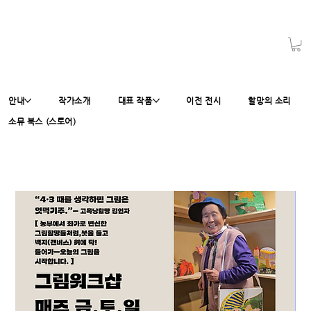
안내
작가소개
대표 작품
이전 전시
할망의 소리
소뮤 북스 (스토어)