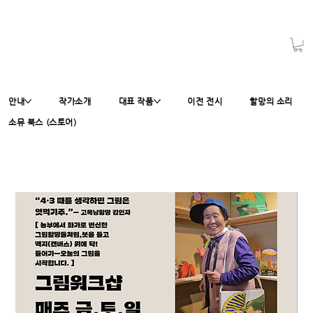
안내
작가소개
대표 작품
이전 전시
할망의 소리
소뮤 북스 (스토어)