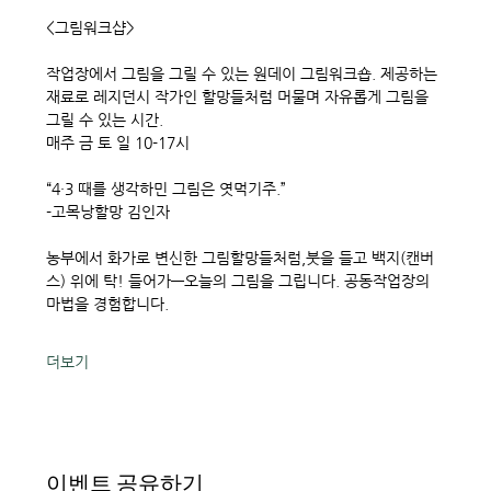
<그림워크샵> 
작업장에서 그림을 그릴 수 있는 원데이 그림워크숍. 제공하는 
재료로 레지던시 작가인 할망들처럼 머물며 자유롭게 그림을 
그릴 수 있는 시간. 
매주 금 토 일 10-17시
“4·3 때를 생각하민 그림은 엿먹기주.”
-고목낭할망 김인자
농부에서 화가로 변신한 그림할망들처럼,붓을 들고 백지(캔버
스) 위에 탁! 들어가—오늘의 그림을 그립니다. 공동작업장의 
마법을 경험합니다. 
더보기
이벤트 공유하기