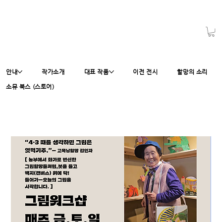
안내
작가소개
대표 작품
이전 전시
할망의 소리
소뮤 북스 (스토어)