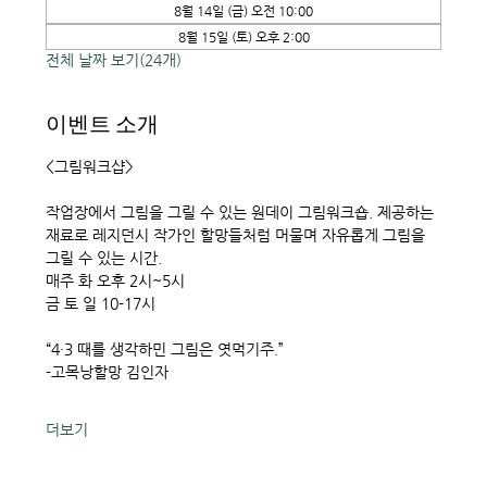
8월 14일 (금) 오전 10:00
8월 15일 (토) 오후 2:00
전체 날짜 보기(24개)
이벤트 소개
<그림워크샵> 
작업장에서 그림을 그릴 수 있는 원데이 그림워크숍. 제공하는 
재료로 레지던시 작가인 할망들처럼 머물며 자유롭게 그림을 
그릴 수 있는 시간. 
매주 화 오후 2시~5시
금 토 일 10-17시
“4·3 때를 생각하민 그림은 엿먹기주.”
-고목낭할망 김인자
더보기