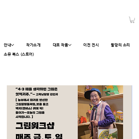
안내
작가소개
대표 작품
이전 전시
할망의 소리
소뮤 북스 (스토어)