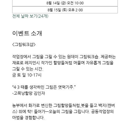
8월 14일 (금) 오전 10:00
8월 15일 (토) 오후 2:00
전체 날짜 보기(24개)
이벤트 소개
<그림워크샵> 
작업장에서 그림을 그릴 수 있는 원데이 그림워크숍. 제공하는 
재료로 레지던시 작가인 할망들처럼 머물며 자유롭게 그림을 
그릴 수 있는 시간. 
금 토 일 10-17시
“4·3 때를 생각하민 그림은 엿먹기주.”
-고목낭할망 김인자
농부에서 화가로 변신한 그림할망들처럼,붓을 들고 백지(캔버
스) 위에 탁! 들어가—오늘의 그림을 그립니다. 공동작업장의 
마법을 경험합니다. 