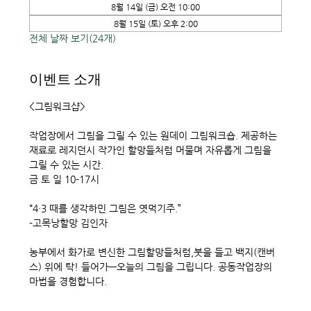
8월 14일 (금) 오전 10:00
8월 15일 (토) 오후 2:00
전체 날짜 보기(24개)
이벤트 소개
<그림워크샵> 
작업장에서 그림을 그릴 수 있는 원데이 그림워크숍. 제공하는 
재료로 레지던시 작가인 할망들처럼 머물며 자유롭게 그림을 
그릴 수 있는 시간. 
금 토 일 10-17시
“4·3 때를 생각하민 그림은 엿먹기주.”
-고목낭할망 김인자
농부에서 화가로 변신한 그림할망들처럼,붓을 들고 백지(캔버
스) 위에 탁! 들어가—오늘의 그림을 그립니다. 공동작업장의 
마법을 경험합니다. 