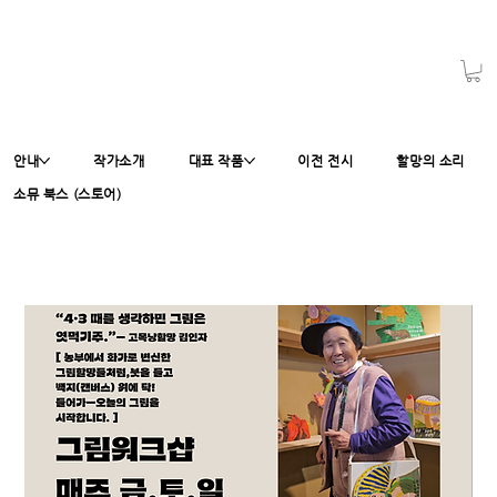
안내
작가소개
대표 작품
이전 전시
할망의 소리
소뮤 북스 (스토어)