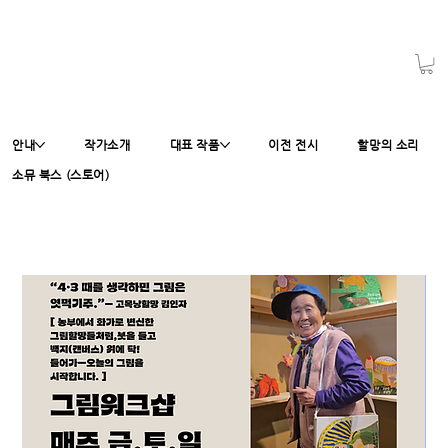
안내
작가소개
대표 작품
이전 전시
할망의 소리
소뮤 북스 (스토어)