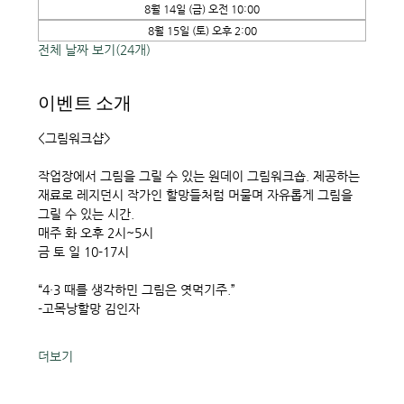
8월 14일 (금) 오전 10:00
8월 15일 (토) 오후 2:00
전체 날짜 보기(24개)
이벤트 소개
<그림워크샵> 
작업장에서 그림을 그릴 수 있는 원데이 그림워크숍. 제공하는 
재료로 레지던시 작가인 할망들처럼 머물며 자유롭게 그림을 
그릴 수 있는 시간. 
매주 화 오후 2시~5시
금 토 일 10-17시
“4·3 때를 생각하민 그림은 엿먹기주.”
-고목낭할망 김인자
더보기