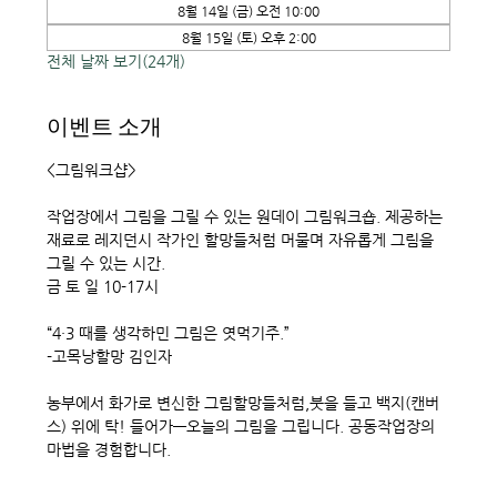
8월 14일 (금) 오전 10:00
8월 15일 (토) 오후 2:00
전체 날짜 보기(24개)
이벤트 소개
<그림워크샵> 
작업장에서 그림을 그릴 수 있는 원데이 그림워크숍. 제공하는 
재료로 레지던시 작가인 할망들처럼 머물며 자유롭게 그림을 
그릴 수 있는 시간. 
금 토 일 10-17시
“4·3 때를 생각하민 그림은 엿먹기주.”
-고목낭할망 김인자
농부에서 화가로 변신한 그림할망들처럼,붓을 들고 백지(캔버
스) 위에 탁! 들어가—오늘의 그림을 그립니다. 공동작업장의 
마법을 경험합니다. 