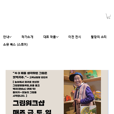
안내
작가소개
대표 작품
이전 전시
할망의 소리
소뮤 북스 (스토어)