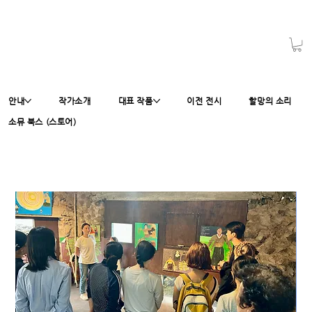
안내
작가소개
대표 작품
이전 전시
할망의 소리
소뮤 북스 (스토어)