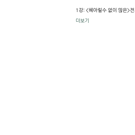
1강: <헤아릴수 없이 많은>전
더보기