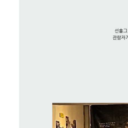
선흘그
관람자가