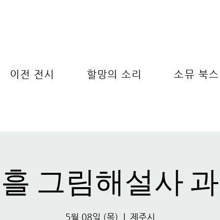
이전 전시
할망의 소리
소뮤 북스
흘 그림해설사 
5월 08일 (목)
  |  
제주시