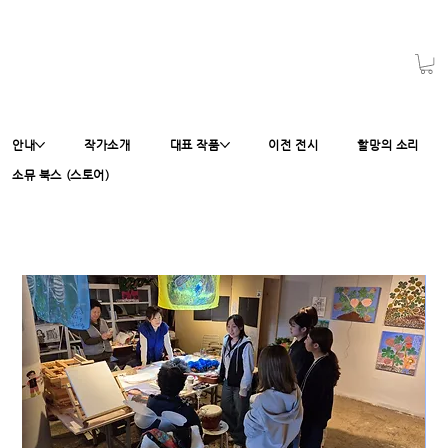
안내
작가소개
대표 작품
이전 전시
할망의 소리
소뮤 북스 (스토어)