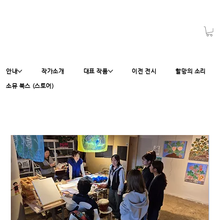
안내
작가소개
대표 작품
이전 전시
할망의 소리
소뮤 북스 (스토어)